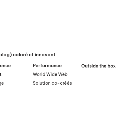
blog) coloré et innovant
nence
Performance
Outside the box
t
World Wide Web
ge
Solution co-créés