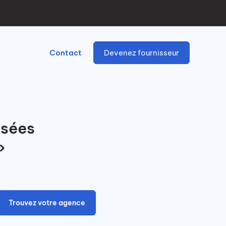
Contact
Devenez fournisseur
isées
»